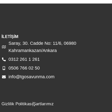
İLETIŞIM
Saray, 30. Cadde No: 11/6, 06980
Kahramankazan/Ankara
0312 261 1 261
0506 766 02 50
info@tgosavunma.com
Gizlilik Politikası
Şartlarımız