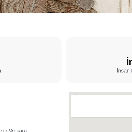
İ
n.
İnsan 
azan/Ankara