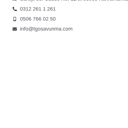
0312 261 1 261
0506 766 02 50
info@tgosavunma.com